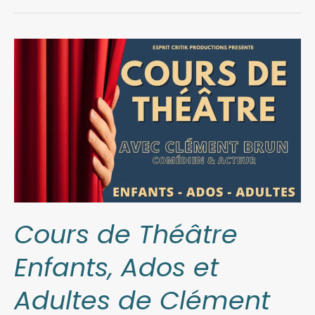
Cours
de
Théâtre
Enfants,
Ados
et
Adultes
de
Clément
Brun
Cours de Théâtre
–
Enfants, Ados et
(2024-
2025)
Adultes de Clément