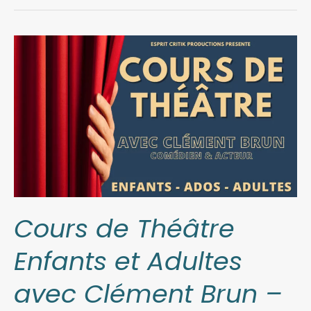
Cours
de
Théâtre
Enfants
et
Adultes
avec
Clément
Brun
–
Cours de Théâtre
(2022-
Enfants et Adultes
2023)
avec Clément Brun –