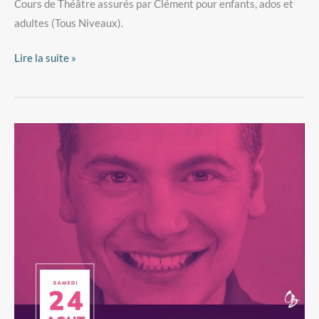
Cours de Théâtre assurés par Clément pour enfants, ados et
adultes (Tous Niveaux).
Lire la suite »
MasterClass
Théâtre
avec
Clément
Brun