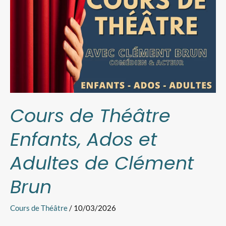
Théâtre
Enfants,
Ados
et
Adultes
de
Clément
Brun
Cours de Théâtre
Enfants, Ados et
Adultes de Clément
Brun
Cours de Théâtre
/
10/03/2026