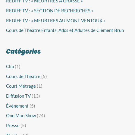
REDIFF TV : « MEURTRES A GRASSE »
h
i
REDIFF TV : « SECTION DE RECHERCHES »
v
REDIFF TV : « MEURTRES AU MONT VENTOUX »
e
Cours de Théâtre Enfants, Ados et Adultes de Clément Brun
s
Catégories
Clip
(1)
Cours de Théâtre
(5)
Court Métrage
(1)
Diffusion TV
(13)
Évènement
(5)
One Man Show
(24)
Presse
(5)