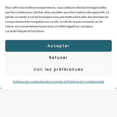
Pour offrir les meilleures expériences, nous utilisons des technologies telles
que les cookies pour stocker et/ou accéder aux informations des appareils. Le
fait de consentir à ces technologies nous permettra de traiter des données de
comportement de navigation sur ce site. Le fait de ne pas consentir ou de
retirer son consentement peut avoir un effet négatif sur certaines
caractéristiques et fonctions.
Accepter
Refuser
Voir les préférences
Suivez-moi sur instagram
Politique de cookies
Mentions Légales et Politique de Confidentialité
© Clément Brun 2026 -
Mentions
Légales
- Site réalisé par
CB&COM -
Agence Web