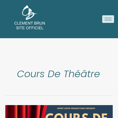
Aller
au
contenu
Cours De Théâtre
Cours
de